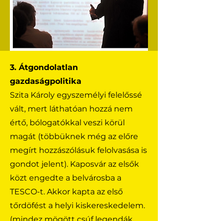
3. Átgondolatlan
gazdaságpolitika
Szita Károly egyszemélyi felelőssé
vált, mert láthatóan hozzá nem
értő, bólogatókkal veszi körül
magát (többüknek még az előre
megírt hozzászólásuk felolvasása is
gondot jelent). Kaposvár az elsők
közt engedte a belvárosba a
TESCO-t. Akkor kapta az első
tőrdöfést a helyi kiskereskedelem.
(mindez mögött csúf legendák