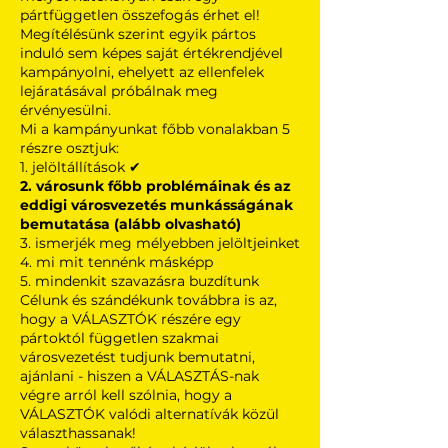
pártfüggetlen összefogás érhet el!
Megítélésünk szerint egyik pártos
induló sem képes saját értékrendjével
kampányolni, ehelyett az ellenfelek
lejáratásával próbálnak meg
érvényesülni.
Mi a kampányunkat főbb vonalakban 5
részre osztjuk:
1. jelöltállítások ✔
2. városunk főbb problémáinak és az
eddigi városvezetés munkásságának
bemutatása (alább olvasható)
3. ismerjék meg mélyebben jelöltjeinket
4. mi mit tennénk másképp
5. mindenkit szavazásra buzdítunk
Célunk és szándékunk továbbra is az,
hogy a VÁLASZTÓK részére egy
pártoktól független szakmai
városvezetést tudjunk bemutatni,
ajánlani - hiszen a VÁLASZTÁS-nak
végre arról kell szólnia, hogy a
VÁLASZTÓK valódi alternatívák közül
választhassanak!