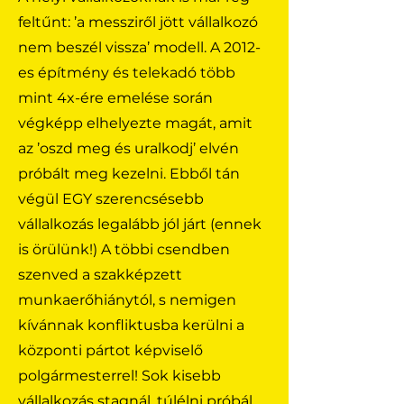
feltűnt: ’a messziről jött vállalkozó
nem beszél vissza’ modell. A 2012-
es építmény és telekadó több
mint 4x-ére emelése során
végképp elhelyezte magát, amit
az ’oszd meg és uralkodj’ elvén
próbált meg kezelni. Ebből tán
végül EGY szerencsésebb
vállalkozás legalább jól járt (ennek
is örülünk!) A többi csendben
szenved a szakképzett
munkaerőhiánytól, s nemigen
kívánnak konfliktusba kerülni a
központi pártot képviselő
polgármesterrel! Sok kisebb
vállalkozás stagnál, túlélni próbál,