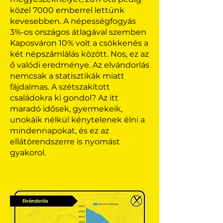
közel 7000 emberrel lettünk
kevesebben. A népességfogyás
3%-os országos átlagával szemben
Kaposváron 10% volt a csökkenés a
két népszámlálás között. Nos, ez az
ő valódi eredménye. Az elvándorlás
nemcsak a statisztikák miatt
fájdalmas. A szétszakított
családokra ki gondol? Az itt
maradó idősek, gyermekeik,
unokáik nélkül kénytelenek élni a
mindennapokat, és ez az
ellátórendszerre is nyomást
gyakorol.