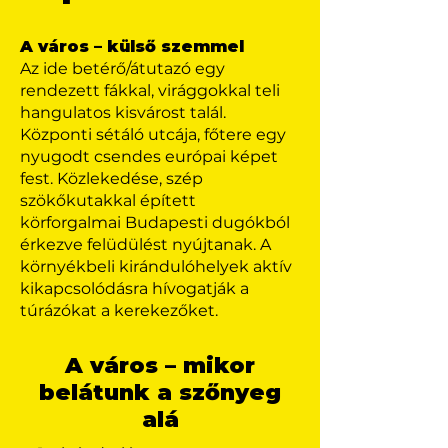
A város – külső szemmel
Az ide betérő/átutazó egy
rendezett fákkal, virággokkal teli
hangulatos kisvárost talál.
Központi sétáló utcája, főtere egy
nyugodt csendes európai képet
fest. Közlekedése, szép
szökőkutakkal épített
körforgalmai Budapesti dugókból
érkezve felüdülést nyújtanak. A
környékbeli kirándulóhelyek aktív
kikapcsolódásra hívogatják a
túrázókat a kerekezőket.
A város – mikor
belátunk a szőnyeg
alá