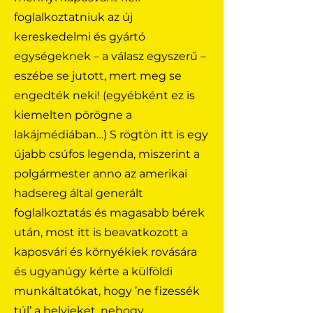
foglalkoztatniuk az új
kereskedelmi és gyártó
egységeknek – a válasz egyszerű –
eszébe se jutott, mert meg se
engedték neki! (egyébként ez is
kiemelten pörögne a
lakájmédiában…) S rögtön itt is egy
újabb csúfos legenda, miszerint a
polgármester anno az amerikai
hadsereg által generált
foglalkoztatás és magasabb bérek
után, most itt is beavatkozott a
kaposvári és környékiek rovására
és ugyanúgy kérte a külföldi
munkáltatókat, hogy ’ne fizessék
túl’ a helyieket, nehogy