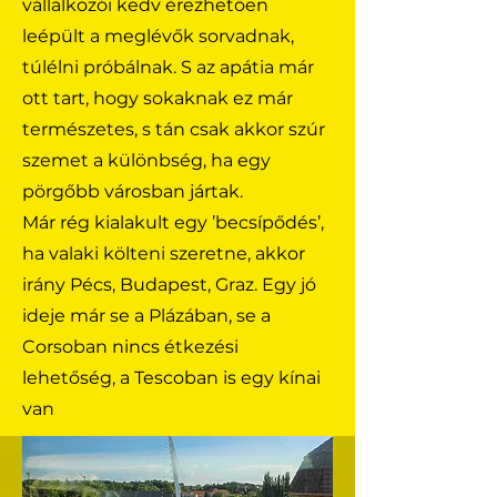
vállalkozói kedv érezhetően
leépült a meglévők sorvadnak,
túlélni próbálnak. S az apátia már
ott tart, hogy sokaknak ez már
természetes, s tán csak akkor szúr
szemet a különbség, ha egy
pörgőbb városban jártak.
Már rég kialakult egy ’becsípődés’,
ha valaki költeni szeretne, akkor
irány Pécs, Budapest, Graz. Egy jó
ideje már se a Plázában, se a
Corsoban nincs étkezési
lehetőség, a Tescoban is egy kínai
van