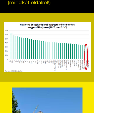
(mindkét oldalról!)