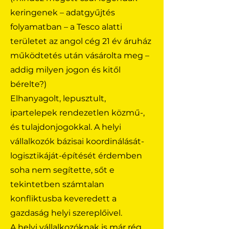
keringenek – adatgyűjtés
folyamatban – a Tesco alatti
területet az angol cég 21 év áruház
működtetés után vásárolta meg –
addig milyen jogon és kitől
bérelte?)
Elhanyagolt, lepusztult,
ipartelepek rendezetlen közmű-,
és tulajdonjogokkal. A helyi
vállalkozók bázisai koordinálását-
logisztikáját-építését érdemben
soha nem segítette, sőt e
tekintetben számtalan
konfliktusba keveredett a
gazdaság helyi szereplőivel.
A helyi vállalkozóknak is már rég