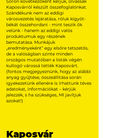
Soron következőként kérjük, olvassák
Kaposvárról készült összefoglalónkat.
Szándékunk nem az eddigi
városvezetés lejáratása, róluk kígyót-
békát összehordani - mint teszik ők
velünk - hanem az eddigi valós
produktumuk egy részének
bemutatása. Munkájuk
„eredményeként” egy elsőre tetszetős,
de a valóságban szinte minden
országos mutatóban a listák végén
kullogó várossá tették Kaposvárt.
(fontos megjegyeznünk, hogy az alábbi
anyag gyűjtése, összeállítása során
igyekezetünk ellenére is írhattunk téves
adatokat, információkat – kérjük
jelezzék, s ha szükséges, MI javítjuk
azokat!)
Kaposvár