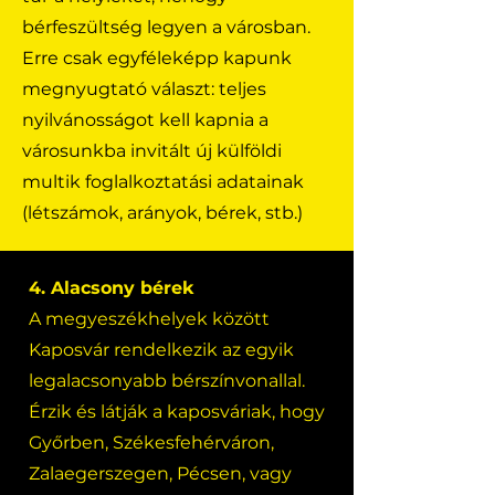
bérfeszültség legyen a városban.
Erre csak egyféleképp kapunk
megnyugtató választ: teljes
nyilvánosságot kell kapnia a
városunkba invitált új külföldi
multik foglalkoztatási adatainak
(létszámok, arányok, bérek, stb.)
4. Alacsony bérek
A megyeszékhelyek között
Kaposvár rendelkezik az egyik
legalacsonyabb bérszínvonallal.
Érzik és látják a kaposváriak, hogy
Győrben, Székesfehérváron,
Zalaegerszegen, Pécsen, vagy