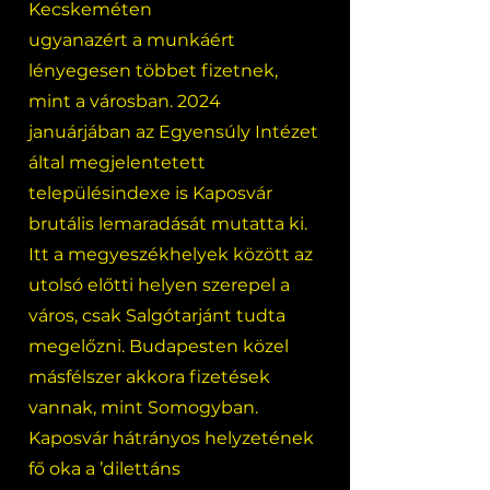
Kecskeméten
ugyanazért a munkáért
lényegesen többet fizetnek,
mint a városban. 2024
januárjában az Egyensúly Intézet
által megjelentetett
településindexe is Kaposvár
brutális lemaradását mutatta ki.
Itt a megyeszékhelyek között az
utolsó előtti helyen szerepel a
város, csak Salgótarjánt tudta
megelőzni. Budapesten közel
másfélszer akkora fizetések
vannak, mint Somogyban.
Kaposvár hátrányos helyzetének
fő oka a ’dilettáns