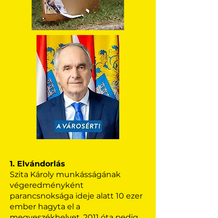
1. Elvándorlás
Szita Károly munkásságának
végeredményként
parancsnoksága ideje alatt 10 ezer
ember hagyta el a
megyeszékhelyet, 2011 óta pedig