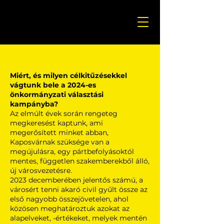
Miért, és milyen célkitűzésekkel
vágtunk bele a 2024-es
önkormányzati választási
kampányba?
Az elmúlt évek során rengeteg
megkeresést kaptunk, ami
megerősített minket abban,
Kaposvárnak szüksége van a
megújulásra, egy pártbefolyásoktól
mentes, független szakemberekből álló,
új városvezetésre.
2023 decemberében jelentős számú, a
városért tenni akaró civil gyűlt össze az
első nagyobb összejövetelen, ahol
közösen meghatároztuk azokat az
alapelveket, -értékeket, melyek mentén