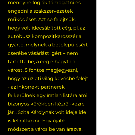
mennyire fogják támogatni és
engedni a szakszervezetek
működését. Azt se felejtsük,
hogy volt idecsábított cég, pl. az
autóbusz kompozitkarosszéria
gyártó, melynek a betelepülésért
cserébe vásárlást igért – nem
tartotta be, a cég elhagyta a
várost. S fontos megjegyezni,
hogy az üzleti világ kevésbé felejt
- az inkorrekt partnerek
felkerülnek egy íratlan listára ami
bizonyos körökben kézről-kézre
jár… Szita Károlynak volt ideje ide
is feliratkozni.. Egy újabb
módszer: a város be van árazva…