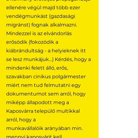
ellenére végül majd több ezer
vendégmunkást (gazdasági
migránst) fognak alkalmazni.
Mindezzel is az elvándorlás
erősödik (fokozódik a
kiábrándultság - a helyieknek itt
se lesz munkájuk…) Kérdés, hogy a
mindenki felett álló, erős,
szavakban cinikus polgármester
miért nem tud felmutatni egy
dokumentumot sem arról, hogy
miképp állapodott meg a
Kaposvárra települő multikkal
arról, hogy a
munkavállalóik arányában min.
mennyi kaposvárit kell