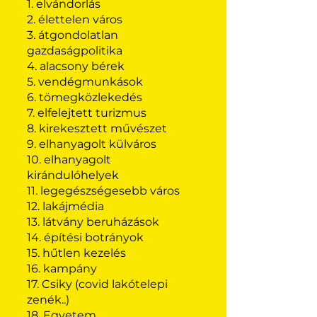
1. elvándorlás
2. élettelen város
3. átgondolatlan
gazdaságpolitika
4. alacsony bérek
5. vendégmunkások
6. tömegközlekedés
7. elfelejtett turizmus
8. kirekesztett művészet
9. elhanyagolt külváros
10. elhanyagolt
kirándulóhelyek
11. legegészségesebb város
12. lakájmédia
13. látvány beruházások
14. építési botrányok
15. hűtlen kezelés
16. kampány
17. Csiky (covid lakótelepi
zenék..)
18. Egyetem