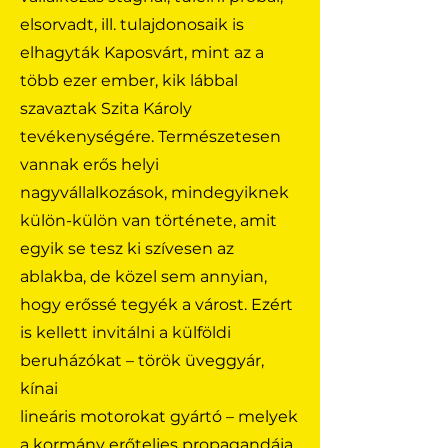
elsorvadt, ill. tulajdonosaik is
elhagyták Kaposvárt, mint az a
több ezer ember, kik lábbal
szavaztak Szita Károly
tevékenységére. Természetesen
vannak erős helyi
nagyvállalkozások, mindegyiknek
külön-külön van története, amit
egyik se tesz ki szívesen az
ablakba, de közel sem annyian,
hogy erőssé tegyék a várost. Ezért
is kellett invitálni a külföldi
beruházókat – török üveggyár,
kínai
lineáris motorokat gyártó – melyek
a kormány erőteljes propagandája