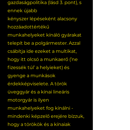
gazdaságpolitika (lásd 3. pont), s
ennek újabb
kényszer lépéseként alacsony
hozzáadottértékű
munkahelyeket kínáló gyárakat
telepít be a polgármester. Azzal
csábítja ide ezeket a multikat,
hogy itt olcsó a munkaerő (’ne
fizessék túl’ a helyieket) és
gyenge a munkások
érdekképviselete. A török
üveggyár és a kínai lineáris
motorgyár is ilyen
munkahelyeket fog kínálni -
mindenki képzelő erejére bízzuk,
hogy a törökök és a kínaiak