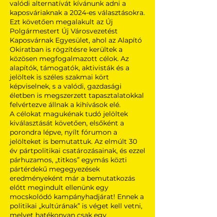
valódi alternatívát kívánunk adni a
kaposváriaknak a 2024-es választásokra.
Ezt követően megalakult az Új
Polgármestert Új Városvezetést
Kaposvárnak Egyesület, ahol az Alapító
Okiratban is rögzítésre kerültek a
közösen megfogalmazott célok. Az
alapítók, támogatók, aktivisták és a
jelöltek is széles szakmai kört
képviselnek, s a valódi, gazdasági
életben is megszerzett tapasztalatokkal
felvértezve állnak a kihívások elé.
A célokat magukénak tudó jelöltek
kiválasztását követően, elsőként a
porondra lépve, nyílt fórumon a
jelölteket is bemutattuk. Az elmúlt 30
év pártpolitikai csatározásainak, és ezzel
párhuzamos, „titkos” egymás közti
pártérdekű megegyezések
eredményeként már a bemutatkozás
előtt megindult ellenünk egy
mocskolódó kampányhadjárat! Ennek a
politikai „kultúrának” is véget kell vetni,
melyet hatékonyan csak egy